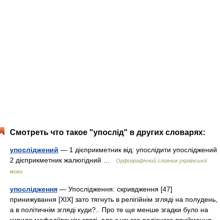
Смотреть что такое "упослід" в других словарях:
упосліджений
— 1 дієприкметник від: упослідити упосліджений
2 дієприкметник жалюгідний …
Орфографічний словник української
мови
упослідження
— Упослідження: скривдження [47]
принижування [XIX] зато тягнуть в релігійнім згляді на полудень,
а в політичнім згляді куди?.. Про те ще менше згадки було на