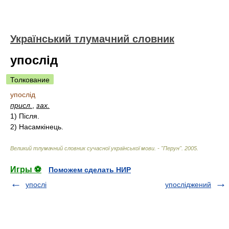
Український тлумачний словник
упослід
Толкование
упослід
присл.
,
зах.
1)
Після.
2)
Насамкінець.
Великий тлумачний словник сучасної української мови. - "Перун"
.
2005
.
Игры ⚽
Поможем сделать НИР
упослі
упосліджений