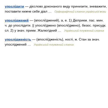
упослідити
— дієслово доконаного виду принизити, зневажити,
поставити нижче себе діал …
Орфографічний словник української мови
упосліджений
— (впослі/джений), а, е. 1) Дієприкм. пас. мин.
ч. до упослідити. || упослі/джено (впослі/джено), безос. присудк.
сл. 2) у знач. прикм. Жалюгідний …
Український тлумачний словник
упослідженість
— (впослі/дженість), ності, ж. Стан за знач.
упосліджений …
Український тлумачний словник