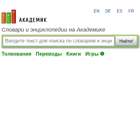
EN
DE
ES
FR
academic.ru
Словари и энциклопедии на Академике
Найти!
Толкования
Переводы
Книги
Игры ⚽