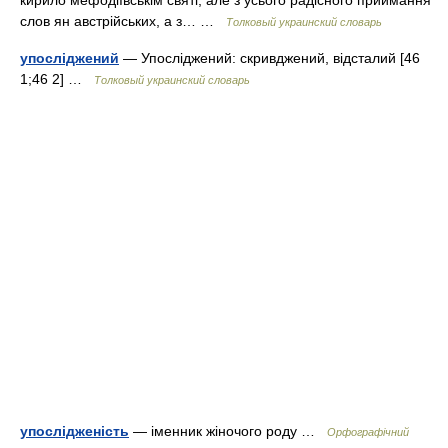
кирило мефодіївськім святі, але з усього радісного приймання
слов ян австрійських, а з… …
Толковый украинский словарь
упосліджений
— Упосліджений: скривджений, відсталий [46
1;46 2] …
Толковый украинский словарь
упослідженість
— іменник жіночого роду …
Орфографічний