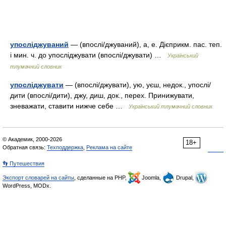
упосліджуваний
— (впослі/джуваний), а, е. Дієприкм. пас. теп.
і мин. ч. до упосліджувати (впослі/джувати) …
Український
тлумачний словник
упосліджувати
— (впослі/джувати), ую, уєш, недок., упослі/
дити (впослі/дити), джу, диш, док., перех. Принижувати,
зневажати, ставити нижче себе …
Український тлумачний словник
© Академик, 2000-2026
18+
Обратная связь:
Техподдержка
,
Реклама на сайте
👣 Путешествия
Экспорт словарей на сайты
, сделанные на PHP,
Joomla,
Drupal,
WordPress, MODx.