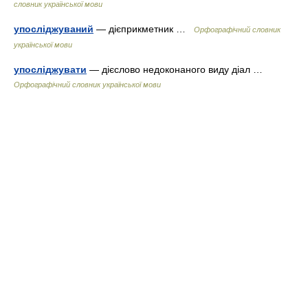
словник української мови
упосліджуваний
— дієприкметник …
Орфографічний словник
української мови
упосліджувати
— дієслово недоконаного виду діал …
Орфографічний словник української мови